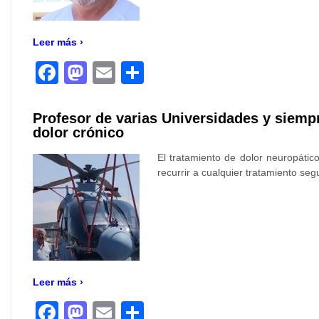
Leer más ›
Facebook
Mastodon
Email
Compartir
Profesor de varias Universidades y siemp
dolor crónico
El tratamiento de dolor neuropáti
recurrir a cualquier tratamiento seg
Leer más ›
Facebook
Mastodon
Email
Compartir