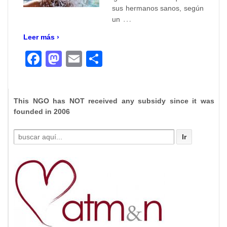
sus hermanos sanos, según
…
un
Leer más ›
Facebook
Mastodon
Email
Compartir
This NGO has NOT received any subsidy since it was
founded in 2006
Buscar
por: