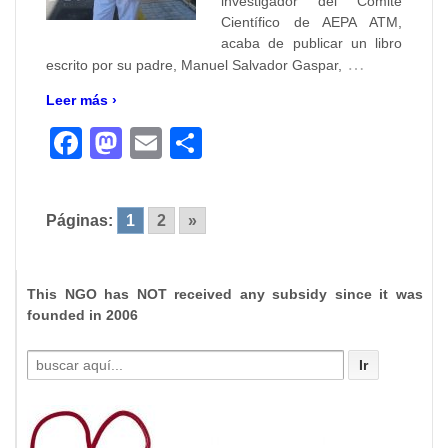
investigador del Comité
Científico de AEPA ATM,
acaba de publicar un libro
…
escrito por su padre, Manuel Salvador Gaspar,
Leer más ›
Facebook
Mastodon
Email
Compartir
Páginas:
1
2
»
This NGO has NOT received any subsidy since it was
founded in 2006
Buscar
por: