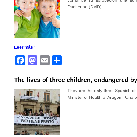
comunica su aprobación a la admi
…
Duchenne (DMD)
Leer más ›
Facebook
Mastodon
Email
Compartir
The lives of three children, endangered b
They are the only three Spanish ch
Minister of Health of Aragon One of