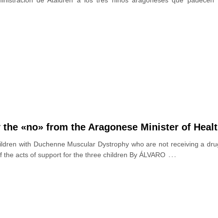
nistración de Ataluren a los tres niños aragoneses que padecen D
y the «no» from the Aragonese Minister of Heal
ildren with Duchenne Muscular Dystrophy who are not receiving a drug
…
 the acts of support for the three children By ÁLVARO