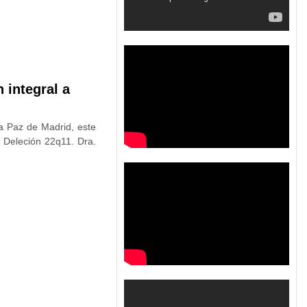
 integral a
La Paz de Madrid, este
 Deleción 22q11. Dra.