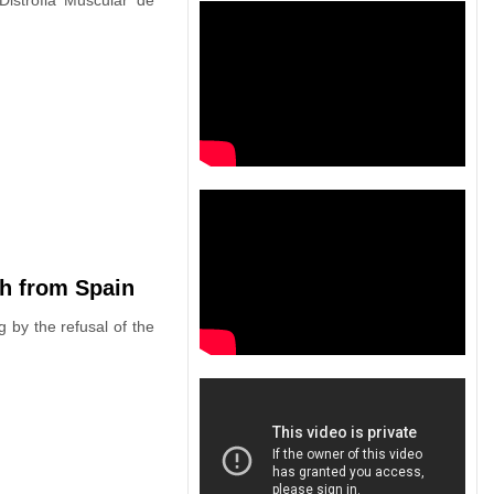
istrofia Muscular de
th from Spain
 by the refusal of the