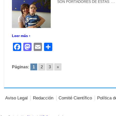
…
SON PORTADORES DE ESTAS
Leer más ›
Facebook
Mastodon
Email
Compartir
Páginas:
1
2
3
»
Aviso Legal
Redacción
Comité Científico
Política 