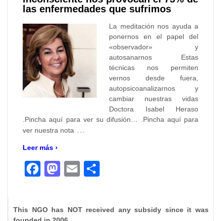
las enfermedades que sufrimos
La meditación nos ayuda a
ponernos en el papel del
«observador» y
autosanarnos Estas
técnicas nos permiten
vernos desde fuera,
autopsicoanalizarnos y
cambiar nuestras vidas
Doctora Isabel Heraso
.Pincha aquí para ver su difusión… .Pincha aquí para
…
ver nuestra nota
Leer más ›
Facebook
Mastodon
Email
Compartir
This NGO has NOT received any subsidy since it was
founded in 2006