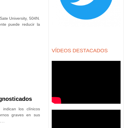
Sate University, 504N.
ente puede reducir la
VÍDEOS DESTACADOS
agnosticados
indican los clínicos
tornos graves en sus
…