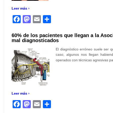
Leer más ›
Facebook
Mastodon
Email
Compartir
60% de los pacientes que llegan a la Aso
mal diagnosticados
El diagnóstico erróneo suele ser q
caso, algunos nos llegan habiend
operados con técnicas agresivas pa
Leer más ›
Facebook
Mastodon
Email
Compartir