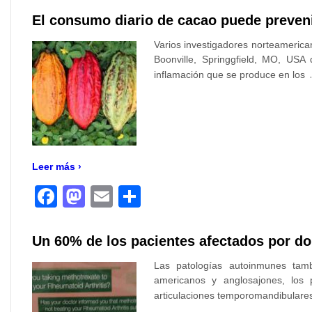
El consumo diario de cacao puede prevenir
Varios investigadores norteamerican
Boonville, Springgfield, MO, USA
inflamación que se produce en los
Leer más ›
Facebook
Mastodon
Email
Compartir
Un 60% de los pacientes afectados por do
Las patologías autoinmunes tamb
americanos y anglosajones, los 
articulaciones temporomandibulares