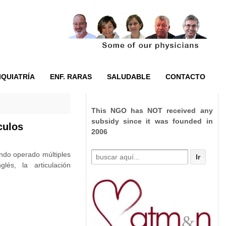
IQUIATRÍA
ENF. RARAS
SALUDABLE
CONTACTO
This NGO has NOT received any
subsidy since it was founded in
culos
2006
Buscar
ndo operado múltiples
por:
lés, la articulación