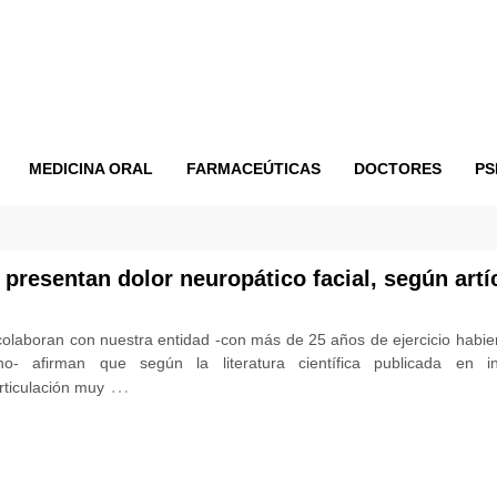
MEDICINA ORAL
FARMACEÚTICAS
DOCTORES
PS
presentan dolor neuropático facial, según artí
colaboran con nuestra entidad -con más de 25 años de ejercicio habie
o- afirman que según la literatura científica publicada en ing
…
ticulación muy