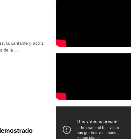
, la cantante y actriz
…
s de la
 demostrado