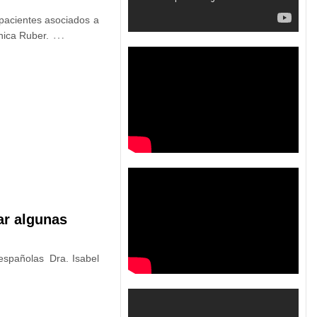
pacientes asociados a
…
nica Ruber.
ar algunas
 españolas Dra. Isabel