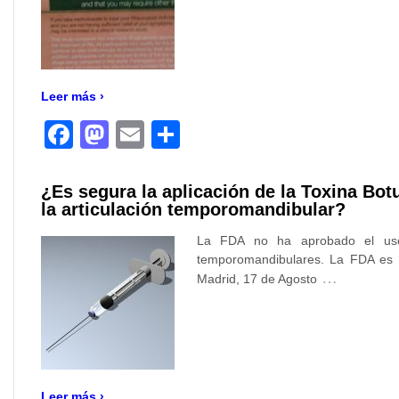
Leer más ›
Facebook
Mastodon
Email
Compartir
¿Es segura la aplicación de la Toxina Bo
la articulación temporomandibular?
La FDA no ha aprobado el uso d
temporomandibulares. La FDA es e
…
Madrid, 17 de Agosto
Leer más ›