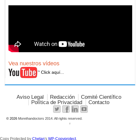
Vea nuestros vídeos
Click aquí...
Aviso Legal
Redacción
Comité Científico
Política de Privacidad
Contacto
© 2026
Morethandoctors 2014. All rights reserved.
↑
Copy Protected by
Chetan
's
WP-Copyprotect
.