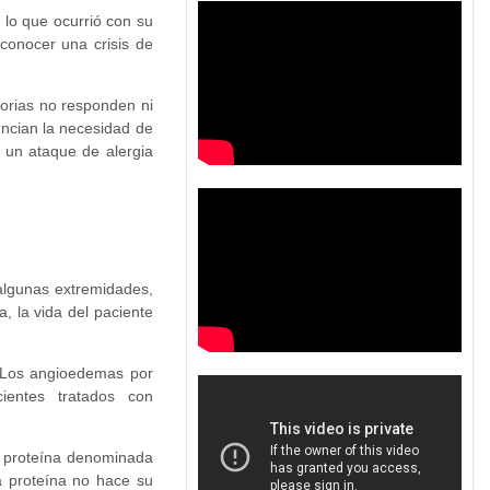
 lo que ocurrió con su
conocer una crisis de
torias no responden ni
uncian la necesidad de
n un ataque de alergia
algunas extremidades,
a, la vida del paciente
s. Los angioedemas por
ientes tratados con
na proteína denominada
a proteína no hace su