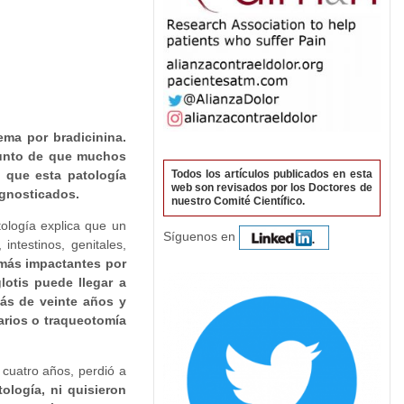
ma por bradicinina.
 punto de que muchos
Todos los artículos publicados en esta
n que esta patología
web son revisados por los Doctores de
agnosticados.
nuestro Comité Científico.
tología explica que un
Síguenos en
ntestinos, genitales,
 más impactantes por
otis puede llegar a
más de veinte años y
arios o traqueotomía
 cuatro años, perdió a
tología, ni quisieron