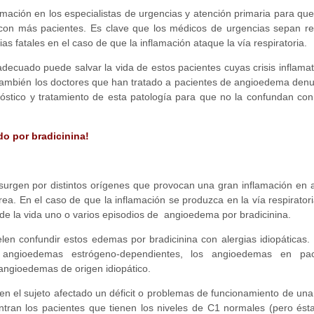
mación en los especialistas de urgencias y atención primaria para que
 con más pacientes. Es clave que los médicos de urgencias sepan re
 fatales en el caso de que la inflamación ataque la vía respiratoria.
adecuado puede salvar la vida de estos pacientes cuyas crisis inflama
o, también los doctores que han tratado a pacientes de angioedema den
gnóstico y tratamiento de esta patología para que no la confundan co
o por bradicinina!
urgen por distintos orígenes que provocan una gran inflamación en 
rea. En el caso de que la inflamación se produzca en la vía respiratori
o de la vida uno o varios episodios de angioedema por bradicinina.
uelen confundir estos edemas por bradicinina con alergias idiopática
 angioedemas estrógeno-dependientes, los angioedemas en pac
 angioedemas de origen idiopático.
en el sujeto afectado un déficit o problemas de funcionamiento de u
ntran los pacientes que tienen los niveles de C1 normales (pero ést