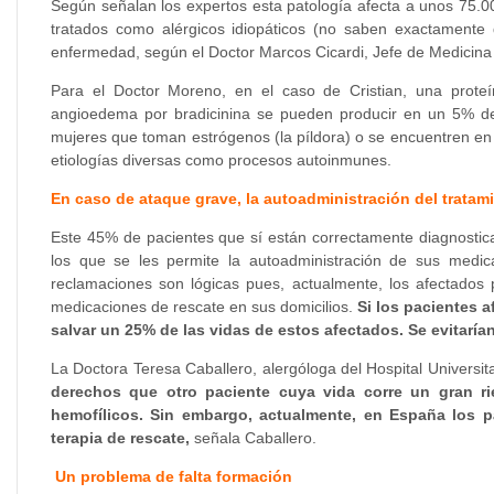
Según señalan los expertos esta patología afecta a unos 75.0
tratados como alérgicos idiopáticos (no saben exactamente 
enfermedad, según el Doctor Marcos Cicardi, Jefe de Medicina In
Para el Doctor Moreno, en el caso de Cristian, una prote
angioedema por bradicinina se pueden producir en un 5% de 
mujeres que toman estrógenos (la píldora) o se encuentren en
etiologías diversas como procesos autoinmunes.
En caso de ataque grave, la autoadministración del tratami
Este 45% de pacientes que sí están correctamente diagnostic
los que se les permite la autoadministración de sus medica
reclamaciones son lógicas pues, actualmente, los afectados
medicaciones de rescate en sus domicilios.
Si los pacientes
salvar un 25% de las vidas de estos afectados. Se evitaría
La Doctora Teresa Caballero, alergóloga del Hospital Universit
derechos que otro paciente cuya vida corre un gran r
hemofílicos. Sin embargo, actualmente, en España los 
terapia de rescate,
señala Caballero.
Un problema de falta formación