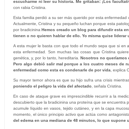
escucharme ni leer su historia. Me gritaban: ¡Los facult
con rabia Cristina.
Esta familia perdió a su ser más querido por esta enfermedad c
Actualmente, Cristina y su pequeño luchan porque esta patolo
por bradicinina
Hemos creado un blog para difundir esta 
tienen o no quieren hablar de ello. Yo misma quise liderar 
A esta mujer le basta con que todo el mundo sepa que si en a
esta enfermedad. Son muchas las cosas que Cristina quiere
genética, y, por lo tanto, hereditaria.
Nosotros no queríamos q
Pero algo debió salir mal porque a los cuatro meses de n
enfermedad como esta es condenarle de por vida
, explica C
Su mayor temor ahora es que su hijo sufra una crisis mient
poniendo el peligro la vida del afectado
, señala Cristina.
En caso de ataque grave es imprescindible recurrir a la medic
descubierto que la bradicinina una proteína que se encuentra 
acumule líquido en vasos, tejido cutáneo, y en la capa mucos
momento, el único principio activo que actúa como antagonista
del edema en una mediana de 48 minutos, lo que supone un