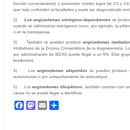
función correctamente) y presentan niveles bajos de C3 y C4
que más confunden al facultativo y suele ser diagnosticado er
2)
Los angioedemas estrógeno-dependientes
se produc
cuando se administran estrógenos como, por ejemplo, la píldo
o en la menopausia.
3) También se pueden producir
angioedemas mediados 
Inhibidores de la Enzima Convertidora de la Angioetensina.
por administración de IECAS puede llegar a un 5%. Este grup
bradicinina.
4) Los
angioedemas adquiridos
se pueden producir 
autoinmunes o por comportamiento de anticuerpos.
5) Los
angioedemas idiopáticos
, también cuentan con un
causa no se puede llegar a identificar.
Facebook
Mastodon
Email
Compartir