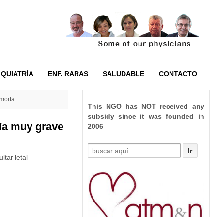
IQUIATRÍA
ENF. RARAS
SALUDABLE
CONTACTO
mortal
This NGO has NOT received any
subsidy since it was founded in
gía muy grave
2006
Buscar
tar letal
por: