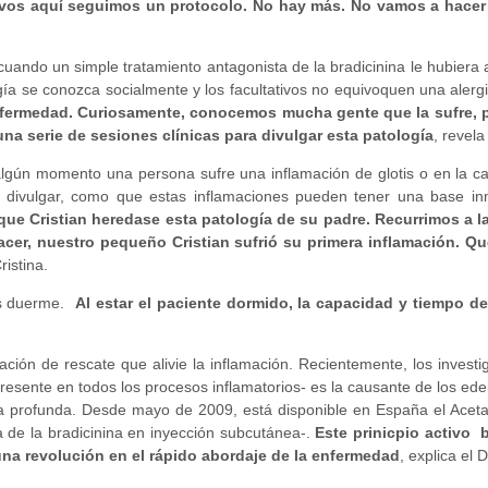
ativos aquí seguimos un protocolo. No hay más. No vamos a hacer
uando un simple tratamiento antagonista de la bradicinina le hubiera al
gía se conozca socialmente y los facultativos no equivoquen una ale
enfermedad. Curiosamente, conocemos mucha gente que la sufre, 
una serie de sesiones clínicas para divulgar esta patología
, revela
lgún momento una persona sufre una inflamación de glotis o en la ca
 divulgar, como que estas inflamaciones pueden tener una base in
ue Cristian heredase esta patología de su padre. Recurrimos a la
acer, nuestro pequeño Cristian sufrió su primera inflamación. Qu
ristina.
ras duerme.
Al estar el paciente dormido, la capacidad y tiempo d
ación de rescate que alivie la inflamación. Recientemente, los inves
presente en todos los procesos inflamatorios- es la causante de los e
a profunda. Desde mayo de 2009, está disponible en España el Acetat
 de la bradicinina en inyección subcutánea-.
Este prinicpio activo
a revolución en el rápido abordaje de la enfermedad
, explica el