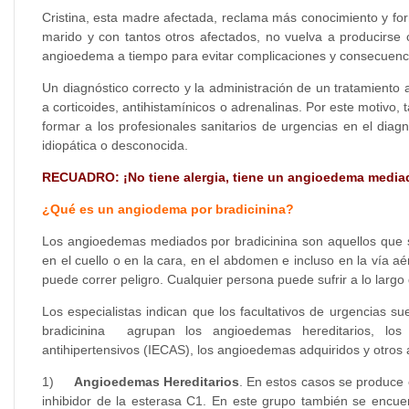
Cristina, esta madre afectada, reclama más conocimiento y for
marido y con tantos otros afectados, no vuelva a producirse
angioedema a tiempo para evitar complicaciones y consecuencias
Un diagnóstico correcto y la administración de un tratamiento 
a corticoides, antihistamínicos o adrenalinas. Por este motiv
formar a los profesionales sanitarios de urgencias en el dia
idiopática o desconocida.
RECUADRO: ¡No tiene alergia, tiene un angioedema mediad
¿Qué es un angiodema por bradicinina?
Los angioedemas mediados por bradicinina son aquellos que s
en el cuello o en la cara, en el abdomen e incluso en la vía aé
puede correr peligro. Cualquier persona puede sufrir a lo larg
Los especialistas indican que los facultativos de urgencias s
bradicinina agrupan los angioedemas hereditarios, los
antihipertensivos (IECAS), los angioedemas adquiridos y otros
1)
Angioedemas Hereditarios
. En estos casos se produce 
inhibidor de la esterasa C1. En este grupo también se encue