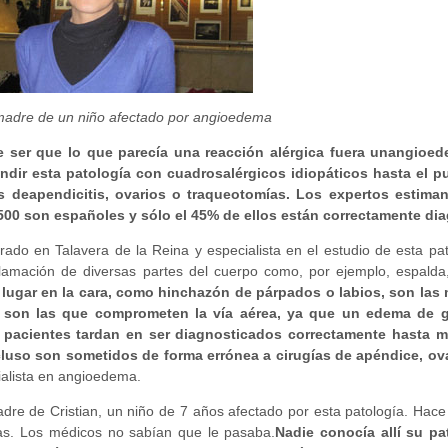
, madre de un niño afectado por angioedema
 ser que lo que parecía una reacción alérgica fuera un
angioede
ndir esta patología con cuadros
alérgicos idiopáticos hasta el
s de
apendicitis, ovarios o traqueotomías. Los expertos estima
500 son españoles y sólo el 45% de ellos están correctamente di
ado en Talavera de la Reina y especialista en el estudio de esta pa
amación de diversas partes del cuerpo como, por ejemplo, espalda, i
n lugar en la cara, como hinchazón de párpados o labios, son las
s son las que comprometen la vía aérea, ya que un edema de gl
s pacientes tardan en ser diagnosticados correctamente hasta 
cluso son sometidos de forma errónea a cirugías de apéndice, ov
ialista en angioedema.
dre de Cristian, un niño de 7 años afectado por esta patología. Hace
ias. Los médicos no sabían que le pasaba.
Nadie conocía allí su pa