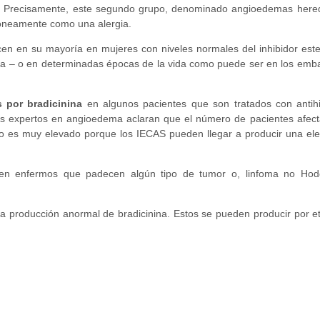
. Precisamente, este segundo grupo, denominado angioedemas heredita
róneamente como una alergia.
en en su mayoría en mujeres con niveles normales del inhibidor este
ra – o en determinadas épocas de la vida como puede ser en los emba
por bradicinina
en algunos pacientes que son tratados con antih
 Los expertos en angioedema aclaran que el número de pacientes afe
o es muy elevado porque los IECAS pueden llegar a producir una ele
en enfermos que padecen algún tipo de tumor o, linfoma no Hod
a producción anormal de bradicinina. Estos se pueden producir por et