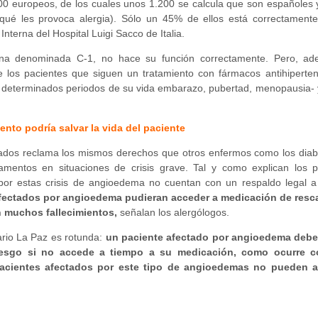
00 europeos, de los cuales unos 1.200 se calcula que son españoles 
qué les provoca alergia). Sólo un 45% de ellos está correctament
terna del Hospital Luigi Sacco de Italia.
ína denominada C-1, no hace su función correctamente. Pero, ade
los pacientes que siguen un tratamiento con fármacos antihiperten
 determinados periodos de su vida embarazo, pubertad, menopausia- 
ento podría salvar la vida del paciente
ados reclama los mismos derechos que otros enfermos como los diabé
mentos en situaciones de crisis grave. Tal y como explican los pr
 por estas crisis de angioedema no cuentan con un respaldo legal a
 afectados por angioedema pudieran acceder a medicación de resca
n muchos fallecimientos,
señalan los alergólogos.
ario La Paz es rotunda:
un paciente afectado por angioedema debe
iesgo si no accede a tiempo a su medicación, como ocurre c
pacientes afectados por este tipo de angioedemas no pueden a