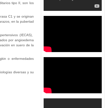
rios tipo II, son los
rasa C1 y se originan
razos, en la pubertad
ipertensivos (IECAS),
ctados por angioedema
vación en suero de la
gkin o enfermedades
iologías diversas y su