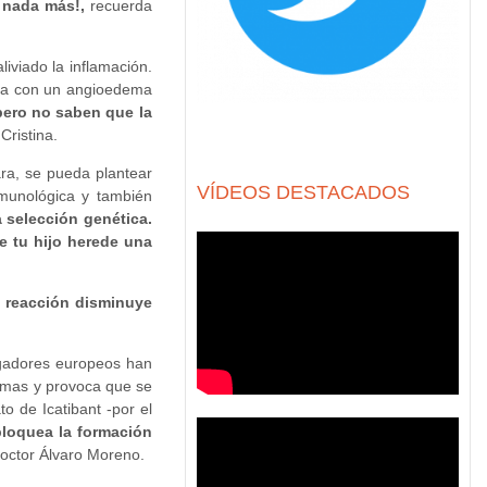
 nada más!,
recuerda
iviado la inflamación.
rgia con un angioedema
pero no saben que la
 Cristina.
ra, se pueda plantear
VÍDEOS DESTACADOS
munológica y también
 selección genética.
e tu hijo herede una
e reacción disminuye
tigadores europeos han
demas y provoca que se
o de Icatibant -por el
 bloquea la formación
 Doctor Álvaro Moreno.