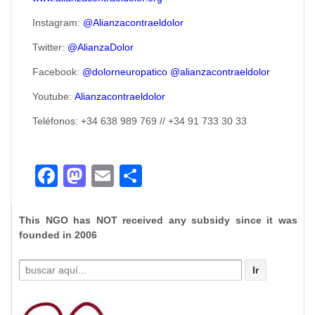
Instagram:
@Alianzacontraeldolor
Twitter:
@AlianzaDolor
Facebook:
@dolorneuropatico
@alianzacontraeldolor
Youtube:
Alianzacontraeldolor
Teléfonos: +34 638 989 769 // +34 91 733 30 33
Facebook
Mastodon
Email
Compartir
This NGO has NOT received any subsidy since it was
founded in 2006
Buscar
por: