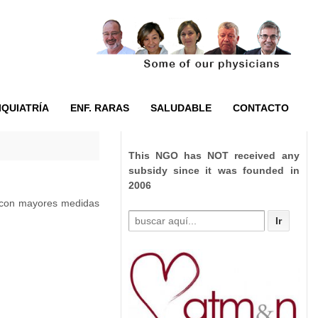
IQUIATRÍA
ENF. RARAS
SALUDABLE
CONTACTO
This NGO has NOT received any
subsidy since it was founded in
2006
r con mayores medidas
Buscar
por: