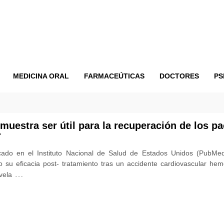
MEDICINA ORAL
FARMACEÚTICAS
DOCTORES
PS
muestra ser útil para la recuperación de los p
r
cado en el Instituto Nacional de Salud de Estados Unidos (PubMed
 su eficacia post- tratamiento tras un accidente cardiovascular hemo
…
vela