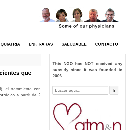
IQUIATRÍA
ENF. RARAS
SALUDABLE
CONTACTO
This NGO has NOT received any
subsidy since it was founded in
acientes que
2006
Buscar
), el tratamiento con
por:
rrágico a partir de 2