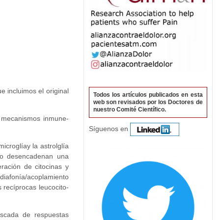
 incluimos el original
Todos los artículos publicados en esta
web son revisados por los Doctores de
nuestro Comité Científico.
los mecanismos inmune-
Síguenos en
croglíay la astrolglía
bro desencadenan una
eración de citocinas y
 diafonía/acoplamiento
s recíprocas leucocito-
ascada de respuestas