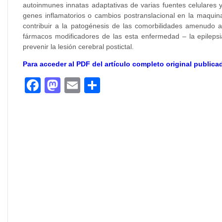
autoinmunes innatas adaptativas de varias fuentes celulares 
genes inflamatorios o cambios postranslacional en la maquina
contribuir a la patogénesis de las comorbilidades amenudo as
fármacos modificadores de las esta enfermedad – la epilepsia
prevenir la lesión cerebral postictal.
Para acceder al PDF del artículo completo original publicad
Facebook
Mastodon
Email
Compartir