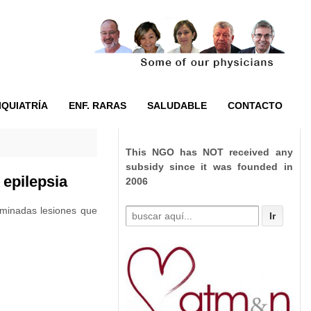
IQUIATRÍA
ENF. RARAS
SALUDABLE
CONTACTO
This NGO has NOT received any
subsidy since it was founded in
 epilepsia
2006
rminadas lesiones que
Buscar
por: