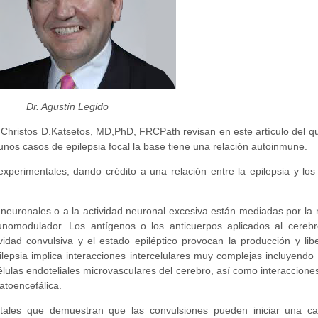
Dr. Agustín Legido
hristos D.Katsetos, MD,PhD, FRCPath revisan en este artículo del que
gunos casos de epilepsia focal la base tiene una relación autoinmune.
s experimentales, dando crédito a una relación entre la epilepsia y 
 neuronales o a la actividad neuronal excesiva están mediadas por la mi
unomodulador. Los antígenos o los anticuerpos aplicados al cere
ividad convulsiva y el estado epiléptico provocan la producción y lib
lepsia implica interacciones intercelulares muy complejas incluyendo
células endoteliales microvasculares del cerebro, así como interaccione
atoencefálica.
ntales que demuestran que las convulsiones pueden iniciar una c