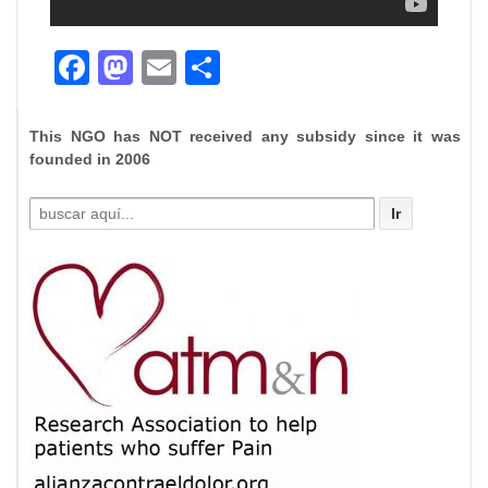
Facebook
Mastodon
Email
Compartir
This NGO has NOT received any subsidy since it was
founded in 2006
Buscar
por: