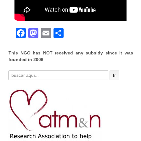
Facebook
Mastodon
Email
Compartir
This NGO has NOT received any subsidy since it was
founded in 2006
Buscar
por: